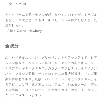
- DAILY MAIL
アイクリームで肌トラブルが起こりやすいのですが、トラブル
もなく、目元がとってもスッキリし、シワが目立たなくなった
気がします。
- Alice Gates, Newbury.
全成分
水、ジメチルスルホン、グリセリン、ナイアシンアミド、ヒア
ルロン酸Ｎａ、ベンジルアルコール、アルニカ花エキス、ラミ
ナリアディギタータエキス、ガラクトアラビナン、ホエイタン
パク、グリシン亜鉛、サッカロミセス培養溶解質液、リンゴ果
実培養細胞エキス、乳酸、パンテノール、キサンタンガム、イ
ヌラビスコサ花／葉／茎エキス、フェノキシエタノール、デヒ
ドロ酢酸、トコフェロール、ビオサッカリドガム－１、ダマス
クバラエキス、レシチン