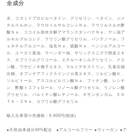
全成分
水、コカミドプロピルベタイン、グリセリン、ベタイン、ジメ
チルスルホン、ラウロイルサルコシンＮａ、ラウリルスルホ酢
酸Ｎａ、ココイル加水分解アマランスタンパクＮａ、ヤシ油ア
ルキルグルコシド、ラウリン酸グリセリル、パンテノール、フ
ェネチルアルコール、塩化Ｎａ、硫酸Ｎａ、ベンジルアルコー
ル、ユーカリ葉油、ラベンダー油、サリックスニグラ樹皮エキ
ス、カプリリルグリコール、エチルヘキシルグリセリン、クエ
ン酸、ワサビノキ種子エキス、マルトデキストリン、孔雀石抽
出物、オプンチアフィクスインジカ茎エキス、ソルビン酸Ｋ、
ソルビトール、アスコルビルリン酸Ｎａ、フィチン酸、レシチ
ン、酢酸トコフェロール、リノール酸グリセリル、リノレン酸
グリセリル、パルミチン酸レチノール、キサンタンガム、ＥＤ
ＴＡ－２Ｎａ、カプリル酸グリセリル
輸入元希望小売価格：9,900円(税抜)
●天然由来成分98%配合 ●アルコールフリー ●ヴィーガン ●ア