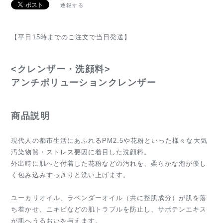
通報する
【平日15時までのご注文で当日発送】
<クレンザー・洗顔料>
アンチポリューションクレンザー
商品説明
現代人の都市生活にあふれるPM2.5や花粉といった様々な大気
汚染物質・ストレス要因に着目した洗顔料。
外出時に肌へと付着した花粉などの汚れを、柔らかな泡が優し
く包み込みすっきりと洗い上げます。
ユーカリオイル、ラベンダーオイル（共に整肌成分）が肌を落
ち着かせ、ニキビなどの肌トラブルを防止し、サボテンエキス
が肌へうるおいを与えます。